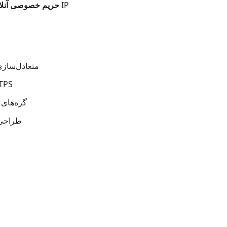
: مرور ناشناس با محافظت کامل IP
حریم خصوصی آنلا
⚡ متعادل‌ساز
🔐 پشتیبانی کامل 
🌐 گره‌ه
📱 طراح