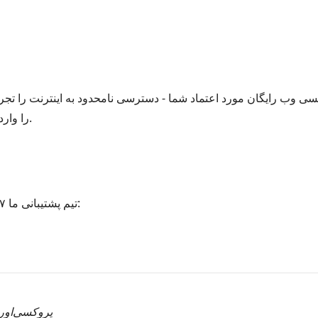
 وب رایگان مورد اعتماد شما - دسترسی نامحدود به اینترنت را تجربه
هر URL را وارد کنید و مرور امن را شروع کنید.
تیم پشتیبانی ما ۲۴/۷ برای کمک به شما در دسترس است:
پروکسی‌اورب