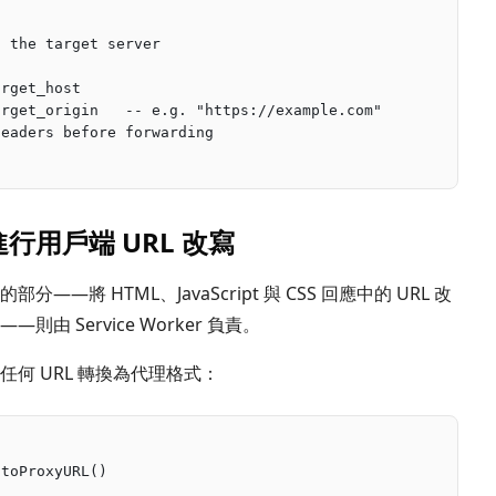
d the target server
arget_host
arget_origin   -- e.g. "https://example.com"
headers before forwarding
r 進行用戶端 URL 改寫
將 HTML、JavaScript 與 CSS 回應中的 URL 改
 Service Worker 負責。
何 URL 轉換為代理格式：
 toProxyURL()