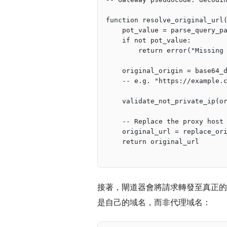
function resolve_original_url
    pot_value = parse_query_p
    if not pot_value:
        return error("Missing
    original_origin = base64_
    -- e.g. "https://example.
    validate_not_private_ip(o
    -- Replace the proxy host
    original_url = replace_or
    return original_url
接著，閘道器會將請求轉發至真正
是自己的域名，而非代理域名：