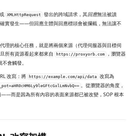
）
或
發出的跨域請求，其
回應
無法被讀
XMLHttpRequest
確實發生——但回應主體與回應標頭會被攔截，無法讓不
代理的核心任務，就是將兩個來源（代理伺服器與目標伺
一旦所有資源看起來都來自
，瀏覽器
https://proxyorb.com
就不會觸發。
RL 改寫：將
改寫為
https://example.com/api/data
。從瀏覽器的角度，
_pot=aHR0cHM6Ly9leGFtcGxlLmNvbQ==
過——而是因為所有內容的表面來源都已被改變，SOP 根本