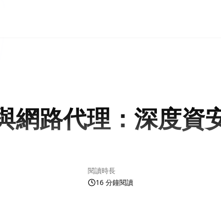
與網路代理：深度資
閱讀時長
16 分鐘閱讀