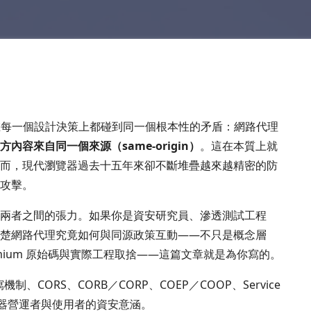
，我們在每一個設計決策上都碰到同一個根本性的矛盾：網路代理
內容來自同一個來源（same-origin）
。這在本質上就
而，現代瀏覽器過去十五年來卻不斷堆疊越來越精密的防
攻擊。
兩者之間的張力。如果你是資安研究員、滲透測試工程
楚網路代理究竟如何與同源政策互動——不只是概念層
romium 原始碼與實際工程取捨——這篇文章就是為你寫的。
制、CORS、CORB／CORP、COEP／COOP、Service
理伺服器營運者與使用者的資安意涵。