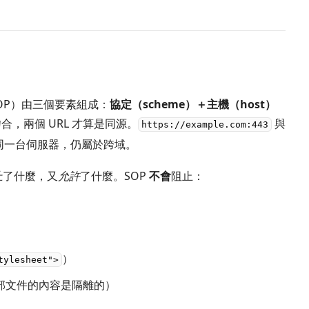
y，SOP）由三個要素組成：
協定（scheme）＋主機（host）
合，兩個 URL 才算是同源。
與
https://example.com:443
同一台伺服器，仍屬於跨域。
止
了什麼，又
允許
了什麼。SOP
不會
阻止：
）
）
tylesheet">
e 內部文件的內容是隔離的）