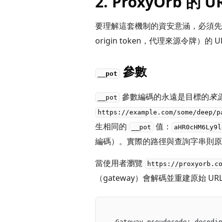
2. ProxyOrb 的
要理解這套機制的資安意涵，必須先搞
origin token，代理來源令牌）的
參數
__pot
參數編碼的永遠是目標的
來
__pot
https://example.com/some/deep/p
生相同的
值：
__pot
aHR0cHM6Ly9l
編碼）。實際的路徑與查詢字串則原封
當使用者瀏覽
https://proxyorb.c
（gateway）會解碼並重建原始 UR
-- Gateway pseudocode: decodi