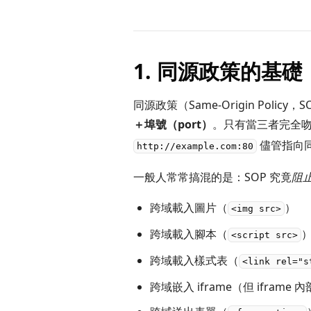
1. 同源政策的基礎
同源政策（Same-Origin Polic
＋埠號（port）
。只有當三者完全吻
儘管指向
http://example.com:80
一般人常常搞混的是：SOP 究竟
阻
跨域載入圖片（
）
<img src>
跨域載入腳本（
<script src>
跨域載入樣式表（
<link rel="s
跨域嵌入 iframe（但 ifram