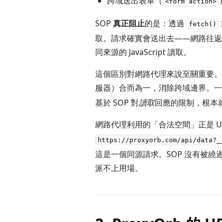
跨域送出表單（
<form action>
SOP
真正阻止
的是：透過
fetch()
取。請求確實會送出去——網路往返
同來源的 JavaScript 讀取。
這個區別對網路代理來說至關重要。
服器）合而為一，消除跨域邊界。
基於 SOP 對
讀取
回應的限制，根本
網路代理利用的「合法空間」正是 U
https://proxyorb.com/api/data?_
這是一個同源請求。SOP 沒有被繞
派不上用場。