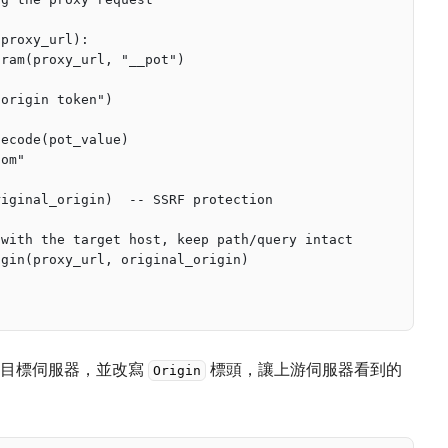
(proxy_url):
aram(proxy_url, "__pot")
 origin token")
decode(pot_value)
com"
riginal_origin)  -- SSRF protection
 with the target host, keep path/query intact
igin(proxy_url, original_origin)
的目標伺服器，並改寫
標頭，讓上游伺服器看到的
Origin