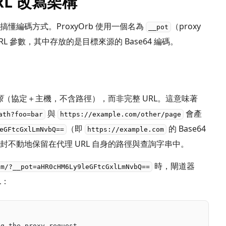
 URL 改寫架構
懂編碼方式。ProxyOrb 使用一個名為
（proxy
__pot
 URL 參數，其中存放的是目標來源的 Base64 編碼。
源
（協定＋主機，不含路徑），而非完整 URL。這意味著
與
會產
ath?foo=bar
https://example.com/other/page
（即
的 Base64
eGFtcGxlLmNvbQ==
https://example.com
不動地保留在代理 URL 自身的路徑與查詢字串中。
時，閘道器
om/?__pot=aHR0cHM6Ly9leGFtcGxlLmNvbQ==
L：
ng the proxy request