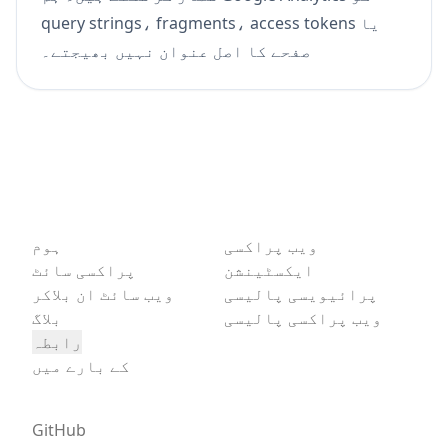
query strings، fragments، access tokens یا
صفحے کا اصل عنوان نہیں بھیجتے۔
ویب پراکسی
ہوم
ایکسٹینشن
پراکسی سائٹ
پرائیویسی پالیسی
ویب سائٹ ان بلاکر
ویب پراکسی پالیسی
بلاگ
رابطہ
کے بارے میں
GitHub