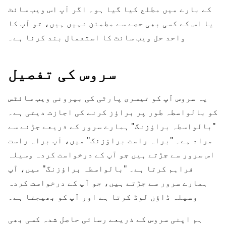
کے بارے میں مطلع کیا گیا ہو۔ اگر آپ اس ویب سائٹ
یا اس کے کسی بھی حصے سے مطمئن نہیں ہیں، تو آپ کا
واحد حل ویب سائٹ کا استعمال بند کرنا ہے۔
سروس کی تفصیل
یہ سروس آپ کو تیسری پارٹی کی بیرونی ویب سائٹس
کو بالواسطہ طور پر براؤز کرنے کی اجازت دیتی ہے۔
"بالواسطہ براؤزنگ" ہمارے سرور کے ذریعے جڑنے سے
مراد ہے۔ "براہ راست براؤزنگ" میں، آپ براہ راست
اس سرور سے جڑتے ہیں جو آپ کے درخواست کردہ وسیلہ
فراہم کرتا ہے۔ "بالواسطہ براؤزنگ" میں، آپ
ہمارے سرور سے جڑتے ہیں، جو آپ کے درخواست کردہ
وسیلہ ڈاؤن لوڈ کرتا ہے اور آپ کو بھیجتا ہے۔
ہم اپنی سروس کے ذریعے رسائی حاصل شدہ کسی بھی