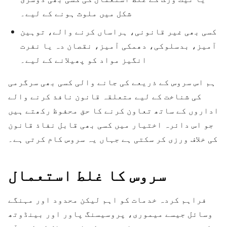
شکل میں ملوث ہونے کے لیے۔
کسی بھی غیر قانونی، ہراساں کرنے والے، توہین
آمیز، بدسلوکی، دھمکی آمیز، نقصان دہ یا نفرت
انگیز مواد کو پھیلانے کے لیے۔
ہم اس سروس کے ذریعے کی جانے والی کسی بھی سرگرمی
کی شناخت کے لیے متعلقہ قانون نافذ کرنے والے
اداروں کے ساتھ تعاون کرنے کا حق محفوظ رکھتے ہیں
جو اس دائرہ اختیار میں کسی بھی قابل نفاذ قانون
کی خلاف ورزی کر سکتی ہے جہاں یہ سروس کام کرتی ہے۔
سروس کا غلط استعمال
فراہم کردہ خدمات کو اہم لیکن محدود اور مہنگے
وسائل جیسے میموری، پروسیسنگ پاور اور بینڈوتھ