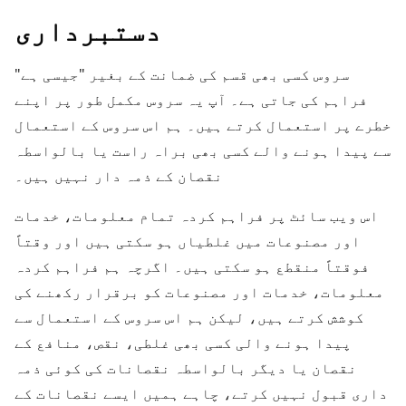
دستبرداری
سروس کسی بھی قسم کی ضمانت کے بغیر "جیسی ہے"
فراہم کی جاتی ہے۔ آپ یہ سروس مکمل طور پر اپنے
خطرے پر استعمال کرتے ہیں۔ ہم اس سروس کے استعمال
سے پیدا ہونے والے کسی بھی براہ راست یا بالواسطہ
نقصان کے ذمہ دار نہیں ہیں۔
اس ویب سائٹ پر فراہم کردہ تمام معلومات، خدمات
اور مصنوعات میں غلطیاں ہو سکتی ہیں اور وقتاً
فوقتاً منقطع ہو سکتی ہیں۔ اگرچہ ہم فراہم کردہ
معلومات، خدمات اور مصنوعات کو برقرار رکھنے کی
کوشش کرتے ہیں، لیکن ہم اس سروس کے استعمال سے
پیدا ہونے والی کسی بھی غلطی، نقص، منافع کے
نقصان یا دیگر بالواسطہ نقصانات کی کوئی ذمہ
داری قبول نہیں کرتے، چاہے ہمیں ایسے نقصانات کے