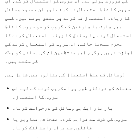
کی ضرورت ہوتی ہے۔ اس سروس کو استعمال کر کے، آپ
سروس کا غلط استعمال نہ کرنے اور ان محدود وسائل
کا زیادہ استعمال نہ کرنے پر متفق ہوتے ہیں۔ کسی
بھی صارف یا صارفین کے گروپ کو جو سروس کا غلط
استعمال کرنے یا وسائل کا زیادہ استعمال کرنے کا
مجرم سمجھا جائے، اس سروس کو استعمال کرنے کی
اجازت نہیں ہوگی، اور منتظمین ان کی رسائی کو بلاک
کر سکتے ہیں۔
وسائل کے غلط استعمال کی مثالوں میں شامل ہیں:
صفحات کو خودکار طور پر اسکریپ کرنے کے لیے اس
سروس کا استعمال۔
بار بار ایک ہی وسائل کی درخواست کرنا۔
سروس کی طرف سے فراہم کردہ صفحات، تصاویر یا
فائلوں سے براہ راست لنک کرنا۔