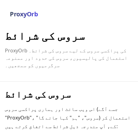
ProxyOrb
سروس کی شرائط
ProxyOrb کی پراکسی سروس کے لیے سروس کی شرائط۔
استعمال کی پالیسیوں، سروس کی حدود اور ممنوعہ
سرگرمیوں کو سمجھیں۔
سروس کی شرائط
اس ویب سائٹ اور ہماری پراکسی سروس (جسے آگے
"ProxyOrb"، "سروس"، "ہم" کہا جائے گا) استعمال کر
کے، آپ مندرجہ ذیل شرائط سے اتفاق کرتے ہیں: