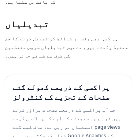
کا باعث بن سکتا ہے۔
تبدیلیاں
ہم کسی بھی وقت ان شرائط کو تبدیل کرنے کا حق
محفوظ رکھتے ہیں، مخصوص تبدیلیاں سروس منتظمین
کی طرف سے طے کی جاتی ہیں۔
پراکسی کے ذریعے کھولے گئے
صفحات کے تجزیے کے کنٹرولز
جب آپ پراکسی کے ذریعے صفحات براؤز کرتے
ہیں تو ہم یہ سمجھنے کے لیے کہ پراکسی کیسے
استعمال ہو رہی ہے، صاف کیے گئے page views
شمار کر سکتے ہیں۔ ہم Google Analytics کو