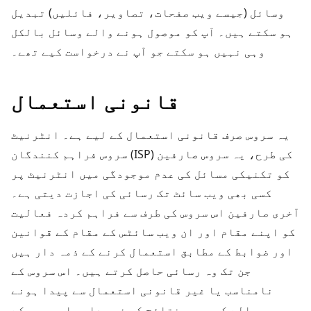
وسائل (جیسے ویب صفحات، تصاویر، فائلیں) تبدیل
ہو سکتے ہیں۔ آپ کو موصول ہونے والے وسائل بالکل
وہی نہیں ہو سکتے جو آپ نے درخواست کیے تھے۔
قانونی استعمال
یہ سروس صرف قانونی استعمال کے لیے ہے۔ انٹرنیٹ
سروس فراہم کنندگان (ISP) کی طرح، یہ سروس صارفین
کو تکنیکی مسائل کی عدم موجودگی میں انٹرنیٹ پر
کسی بھی ویب سائٹ تک رسائی کی اجازت دیتی ہے۔
آخری صارفین اس سروس کی طرف سے فراہم کردہ فعالیت
کو اپنے مقام اور ان ویب سائٹس کے مقام کے قوانین
اور ضوابط کے مطابق استعمال کرنے کے ذمہ دار ہیں
جن تک وہ رسائی حاصل کرتے ہیں۔ اس سروس کے
نامناسب یا غیر قانونی استعمال سے پیدا ہونے
والے کسی بھی نتائج کی ذمہ داری اس سروس کے