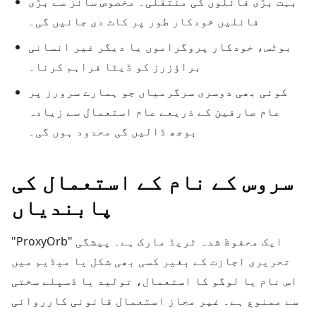
بہت بڑی فائلوں کی منتقلی۔ مخصوص سائز سے بڑی
فائلیں خودکار طور پر کاٹ دی جائیں گی۔
بوٹس، خودکار پروگراموں یا دیگر غیر انسانی
براؤزرز کو ڈیٹا فراہم کرنا۔
کوئی بھی دوسری سرگرمیاں جو ہمارے سرورز پر
عام صارفین کے ذریعے عام استعمال سے زیادہ
بوجھ ڈالیں گی محدود ہوں گی۔
سروس کے نام کے استعمال کی
پابندیاں
"ProxyOrb" ایک محفوظ شدہ ٹریڈ مارک ہے۔ پیشگی
تحریری اجازت کے بغیر کسی بھی شکل یا میڈیم میں
اس نام یا لوگو کا استعمال، تولید یا ڈسپلے سختی
سے ممنوع ہے۔ غیر مجاز استعمال قانونی کارروائی