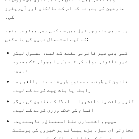
صارفین کی ہے، نہ کہ اس کے مالکان اور آپریٹرز
کی۔
یہ سروس مندرجہ ذیل میں سے کسی بھی ممنوعہ مقصد
کے لیے استعمال نہیں کی جا سکتی:
کسی بھی غیر قانونی مقصد کے لیے، بشمول لیکن
غیر قانونی مواد کی ترسیل یا وصولی تک محدود
نہیں۔
قانون کی طرف سے ممنوع طریقے سے نابالغوں سے
رابطہ یا بات چیت کرنے کے لیے۔
کاپی رائٹ یا دانشورانہ املاک کے قانون کی دیگر
اقسام کی خلاف ورزی کرنے کے لیے۔
سپیم، اشتہاری غلط استعمال، ناپسندیدہ
تجارتی ای میل، بڑے پیمانے پر خبروں کی پوسٹنگ
یا نیٹ ورک کے غلط استعمال کی کسی بھی دوسری