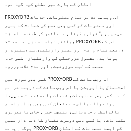
امکان کے بارے میں مطلع کیا گیا ہو۔
PROXYORB اس ویب سائٹ پر تمام معلومات، خدمات
اور مصنوعات کو کسی بھی قسم کی ضمانت کے بغیر
"جیسی ہیں" فراہم کرتا ہے۔ قانون کی طرف سے اجازت
یافتہ زیادہ سے زیادہ حد تک، PROXYORB اس کے
ذریعے تمام واضح اور مضمر وارنٹیوں سے دستبردار
ہوتا ہے، بشمول فروختگی کی وارنٹیاں، کسی خاص
مقصد کے لیے موزونیت، اور عدم خلاف ورزی۔
کسی بھی صورت میں PROXYORB اس ویب سائٹ کے
استعمال یا آپریشن یا اس ویب سائٹ کے ذریعے فراہم
کردہ کسی بھی معلومات، خدمات یا مصنوعات سے پیدا
ہونے والے یا اس سے متعلق کسی بھی براہ راست،
بالواسطہ، حادثاتی، نتیجہ خیز، خاص یا تعزیری
نقصانات، یا کسی بھی دوسرے نقصان کا ذمہ دار نہیں
ہوگا، چاہے PROXYORB کو ایسے نقصانات کے امکان