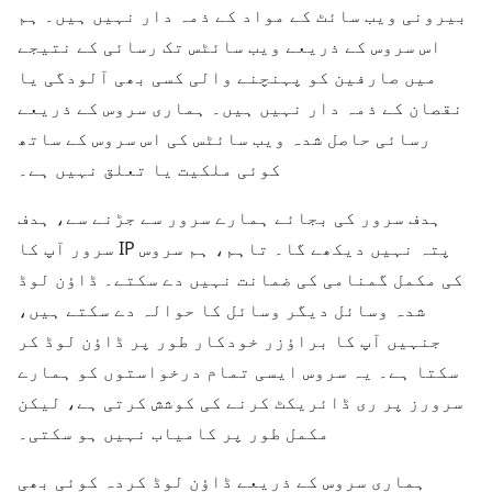
بیرونی ویب سائٹ کے مواد کے ذمہ دار نہیں ہیں۔ ہم
اس سروس کے ذریعے ویب سائٹس تک رسائی کے نتیجے
میں صارفین کو پہنچنے والی کسی بھی آلودگی یا
نقصان کے ذمہ دار نہیں ہیں۔ ہماری سروس کے ذریعے
رسائی حاصل شدہ ویب سائٹس کی اس سروس کے ساتھ
کوئی ملکیت یا تعلق نہیں ہے۔
ہدف سرور کی بجائے ہمارے سرور سے جڑنے سے، ہدف
سرور آپ کا IP پتہ نہیں دیکھے گا۔ تاہم، ہم سروس
کی مکمل گمنامی کی ضمانت نہیں دے سکتے۔ ڈاؤن لوڈ
شدہ وسائل دیگر وسائل کا حوالہ دے سکتے ہیں،
جنہیں آپ کا براؤزر خودکار طور پر ڈاؤن لوڈ کر
سکتا ہے۔ یہ سروس ایسی تمام درخواستوں کو ہمارے
سرورز پر ری ڈائریکٹ کرنے کی کوشش کرتی ہے، لیکن
مکمل طور پر کامیاب نہیں ہو سکتی۔
ہماری سروس کے ذریعے ڈاؤن لوڈ کردہ کوئی بھی