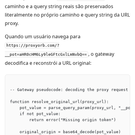
caminho e a query string reais são preservados
literalmente no próprio caminho e query string da URL
proxy.
Quando um usuário navega para
https://proxyorb.com/?
, o gateway
__pot=aHR0cHM6Ly9leGFtcGxlLmNvbQ==
decodifica e reconstrói a URL original:
-- Gateway pseudocode: decoding the proxy request
function resolve_original_url(proxy_url):
    pot_value = parse_query_param(proxy_url, "__pot
    if not pot_value:
        return error("Missing origin token")
    original_origin = base64_decode(pot_value)