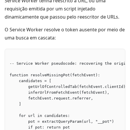
Service Worker tenha reescrito a URL, ou uma
requisição emitida por um script injetado
dinamicamente que passou pelo reescritor de URLs.
O Service Worker resolve o token ausente por meio de
uma busca em cascata:
-- Service Worker pseudocode: recovering the origin
function resolveMissingPot(fetchEvent):
    candidates = [
        getUrlOfControlledTab(fetchEvent.clientId),
        inferUrlFromFetchEvent(fetchEvent),        
        fetchEvent.request.referrer,               
    ]
    for url in candidates:
        pot = extractQueryParam(url, "__pot")
        if pot: return pot