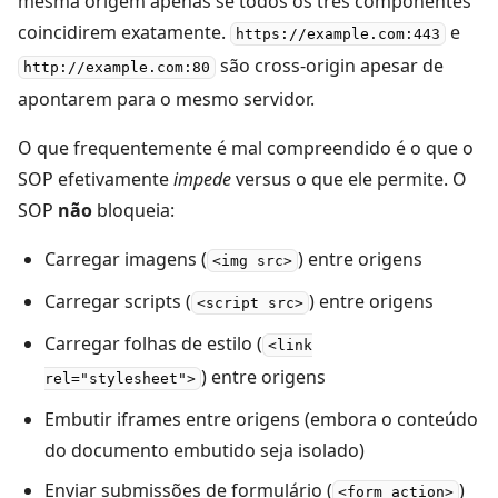
mesma origem apenas se todos os três componentes
coincidirem exatamente.
e
https://example.com:443
são cross-origin apesar de
http://example.com:80
apontarem para o mesmo servidor.
O que frequentemente é mal compreendido é o que o
SOP efetivamente
impede
versus o que ele permite. O
SOP
não
bloqueia:
Carregar imagens (
) entre origens
<img src>
Carregar scripts (
) entre origens
<script src>
Carregar folhas de estilo (
<link
) entre origens
rel="stylesheet">
Embutir iframes entre origens (embora o conteúdo
do documento embutido seja isolado)
Enviar submissões de formulário (
)
<form action>