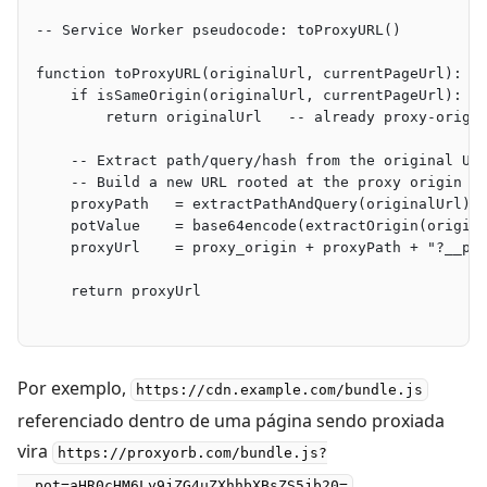
-- Service Worker pseudocode: toProxyURL()
function toProxyURL(originalUrl, currentPageUrl):
    if isSameOrigin(originalUrl, currentPageUrl):
        return originalUrl   -- already proxy-origi
    -- Extract path/query/hash from the original UR
    -- Build a new URL rooted at the proxy origin
    proxyPath   = extractPathAndQuery(originalUrl)
    potValue    = base64encode(extractOrigin(origin
    proxyUrl    = proxy_origin + proxyPath + "?__po
    return proxyUrl
Por exemplo,
https://cdn.example.com/bundle.js
referenciado dentro de uma página sendo proxiada
vira
https://proxyorb.com/bundle.js?
.
__pot=aHR0cHM6Ly9jZG4uZXhhbXBsZS5jb20=