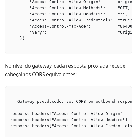
        "Access-Control-Allow-Origin":      origin,
        "Access-Control-Allow-Methods":     "GET, P
        "Access-Control-Allow-Headers":     "*",
        "Access-Control-Allow-Credentials": "true",
        "Access-Control-Max-Age":           "86400"
        "Vary":                             "Origin
    })
No nível do gateway, cada resposta proxiada recebe
cabeçalhos CORS equivalentes:
-- Gateway pseudocode: set CORS on outbound respons
response.headers["Access-Control-Allow-Origin"]    
response.headers["Access-Control-Allow-Headers"]   
response.headers["Access-Control-Allow-Credentials"