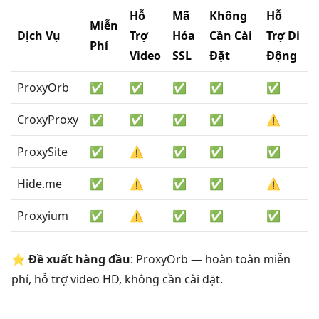
Hỗ
Mã
Không
Hỗ
Miễn
Dịch Vụ
Trợ
Hóa
Cần Cài
Trợ Di
Phí
Video
SSL
Đặt
Động
ProxyOrb
✅
✅
✅
✅
✅
CroxyProxy
✅
✅
✅
✅
⚠️
ProxySite
✅
⚠️
✅
✅
✅
Hide.me
✅
⚠️
✅
✅
⚠️
Proxyium
✅
⚠️
✅
✅
✅
⭐
Đề xuất hàng đầu
: ProxyOrb — hoàn toàn miễn
phí, hỗ trợ video HD, không cần cài đặt.