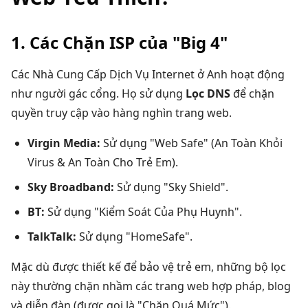
1. Các Chặn ISP của "Big 4"
Các Nhà Cung Cấp Dịch Vụ Internet ở Anh hoạt động
như người gác cổng. Họ sử dụng
Lọc DNS
để chặn
quyền truy cập vào hàng nghìn trang web.
Virgin Media:
Sử dụng "Web Safe" (An Toàn Khỏi
Virus & An Toàn Cho Trẻ Em).
Sky Broadband:
Sử dụng "Sky Shield".
BT:
Sử dụng "Kiểm Soát Của Phụ Huynh".
TalkTalk:
Sử dụng "HomeSafe".
Mặc dù được thiết kế để bảo vệ trẻ em, những bộ lọc
này thường chặn nhầm các trang web hợp pháp, blog
và diễn đàn (được gọi là "Chặn Quá Mức").