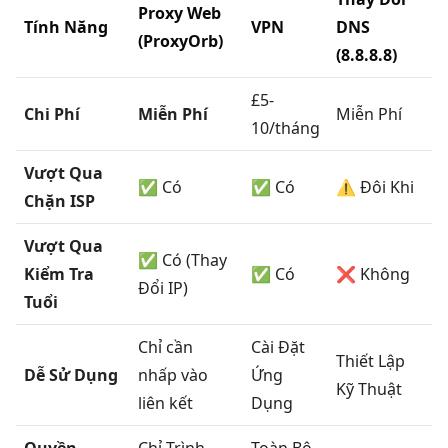
Proxy Web
Tính Năng
VPN
DNS
(ProxyOrb)
(8.8.8.8)
£5-
Chi Phí
Miễn Phí
Miễn Phí
10/tháng
Vượt Qua
✅ Có
✅ Có
⚠️ Đôi Khi
Chặn ISP
Vượt Qua
✅ Có (Thay
Kiểm Tra
✅ Có
❌ Không
Đổi IP)
Tuổi
Chỉ cần
Cài Đặt
Thiết Lập
Dễ Sử Dụng
nhấp vào
Ứng
Kỹ Thuật
liên kết
Dụng
Quyền
Chỉ Trình
Toàn Bộ