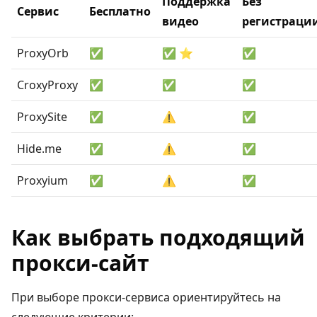
Поддержка
Без
Сервис
Бесплатно
видео
регистраци
ProxyOrb
✅
✅ ⭐
✅
CroxyProxy
✅
✅
✅
ProxySite
✅
⚠️
✅
Hide.me
✅
⚠️
✅
Proxyium
✅
⚠️
✅
Как выбрать подходящий
прокси-сайт
При выборе прокси-сервиса ориентируйтесь на
следующие критерии: