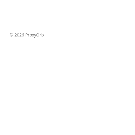
©
2026
ProxyOrb