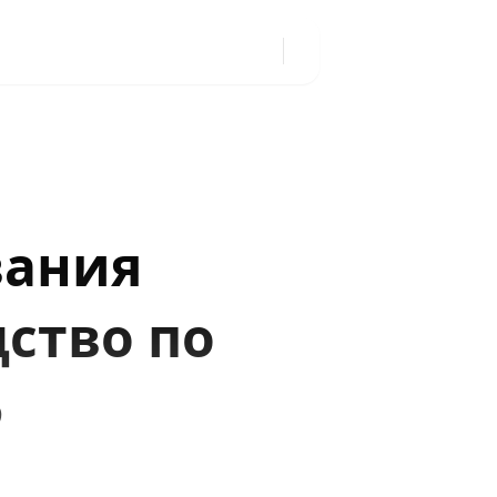
вания
ство по
5