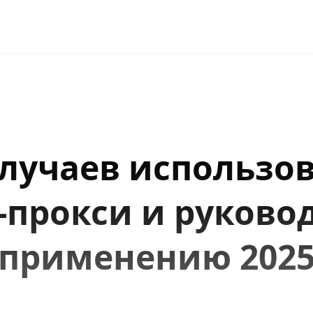
Случаев использо
-прокси и руковод
применению 202