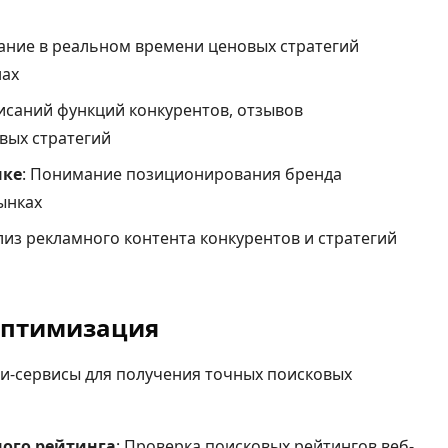
ание в реальном времени ценовых стратегий
нах
писаний функций конкурентов, отзывов
вых стратегий
нке
: Понимание позиционирования бренда
ынках
ализ рекламного контента конкурентов и стратегий
 оптимизация
и-сервисы для получения точных поисковых
ого рейтинга
: Проверка поисковых рейтингов веб-