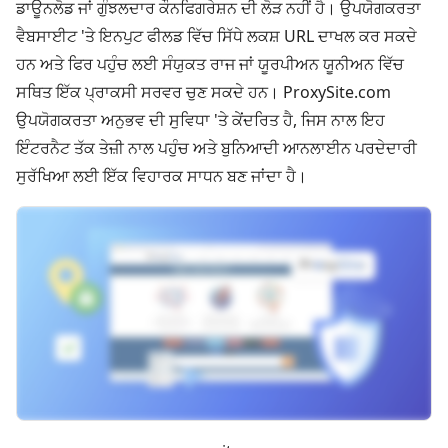
ਡਾਊਨਲੋਡ ਜਾਂ ਗੁੰਝਲਦਾਰ ਕੌਨਫਿਗਰੇਸ਼ਨ ਦੀ ਲੋੜ ਨਹੀਂ ਹੈ। ਉਪਯੋਗਕਰਤਾ
ਵੈਬਸਾਈਟ 'ਤੇ ਇਨਪੁਟ ਫੀਲਡ ਵਿੱਚ ਸਿੱਧੇ ਲਕਸ਼ URL ਦਾਖਲ ਕਰ ਸਕਦੇ
ਹਨ ਅਤੇ ਫਿਰ ਪਹੁੰਚ ਲਈ ਸੰਯੁਕਤ ਰਾਜ ਜਾਂ ਯੂਰਪੀਅਨ ਯੂਨੀਅਨ ਵਿੱਚ
ਸਥਿਤ ਇੱਕ ਪ੍ਰਾਕਸੀ ਸਰਵਰ ਚੁਣ ਸਕਦੇ ਹਨ। ProxySite.com
ਉਪਯੋਗਕਰਤਾ ਅਨੁਭਵ ਦੀ ਸੁਵਿਧਾ 'ਤੇ ਕੇਂਦਰਿਤ ਹੈ, ਜਿਸ ਨਾਲ ਇਹ
ਇੰਟਰਨੈਟ ਤੱਕ ਤੇਜ਼ੀ ਨਾਲ ਪਹੁੰਚ ਅਤੇ ਬੁਨਿਆਦੀ ਆਨਲਾਈਨ ਪਰਦੇਦਾਰੀ
ਸੁਰੱਖਿਆ ਲਈ ਇੱਕ ਵਿਹਾਰਕ ਸਾਧਨ ਬਣ ਜਾਂਦਾ ਹੈ।