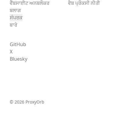
ਵੈੱਬਸਾਈਟ ਅਨਬਲੌਕਰ
ਵੈਬ ਪ੍ਰੌਕਸੀ ਨੀਤੀ
ਬਲਾਗ
ਸੰਪਰਕ
ਬਾਰੇ
GitHub
X
Bluesky
©
2026
ProxyOrb