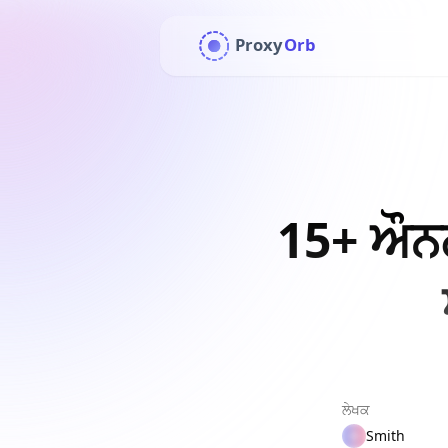
Proxy
Orb
15+ ਔਨਲਾ
ਲੇਖਕ
Smith