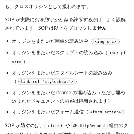
も、クロスオリジンとして扱われます。
SOP が実際に
何を防ぐか
と
何を許可するか
は、よく誤解
されています。SOP は以下をブロック
しません
。
オリジンをまたいだ画像の読み込み（
）
<img src>
オリジンをまたいだスクリプトの読み込み（
<script
）
src>
オリジンをまたいだスタイルシートの読み込み
（
）
<link rel="stylesheet">
オリジンをまたいだ iframe の埋め込み（ただし埋め
込まれたドキュメントの内容は隔離されます）
オリジンをまたいだフォーム送信（
）
<form action>
SOP が
防ぐ
のは、
や
経由のク
fetch()
XMLHttpRequest