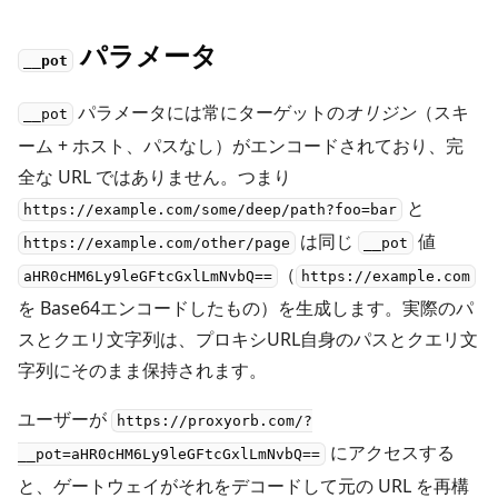
パラメータ
__pot
パラメータには常にターゲットの
オリジン
（スキ
__pot
ーム + ホスト、パスなし）がエンコードされており、完
全な URL ではありません。つまり
と
https://example.com/some/deep/path?foo=bar
は同じ
値
https://example.com/other/page
__pot
（
aHR0cHM6Ly9leGFtcGxlLmNvbQ==
https://example.com
を Base64エンコードしたもの）を生成します。実際のパ
スとクエリ文字列は、プロキシURL自身のパスとクエリ文
字列にそのまま保持されます。
ユーザーが
https://proxyorb.com/?
にアクセスする
__pot=aHR0cHM6Ly9leGFtcGxlLmNvbQ==
と、ゲートウェイがそれをデコードして元の URL を再構