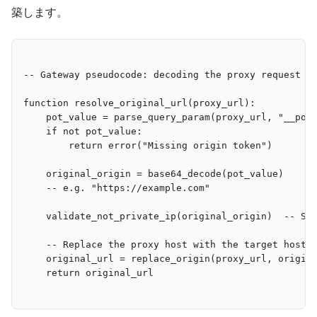
築します。
-- Gateway pseudocode: decoding the proxy request
function resolve_original_url(proxy_url):
    pot_value = parse_query_param(proxy_url, "__pot
    if not pot_value:
        return error("Missing origin token")
    original_origin = base64_decode(pot_value)
    -- e.g. "https://example.com"
    validate_not_private_ip(original_origin)  -- SS
    -- Replace the proxy host with the target host,
    original_url = replace_origin(proxy_url, origin
    return original_url