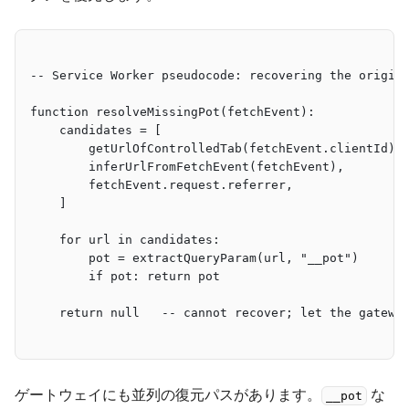
-- Service Worker pseudocode: recovering the origin
function resolveMissingPot(fetchEvent):
    candidates = [
        getUrlOfControlledTab(fetchEvent.clientId),
        inferUrlFromFetchEvent(fetchEvent),        
        fetchEvent.request.referrer,               
    ]
    for url in candidates:
        pot = extractQueryParam(url, "__pot")
        if pot: return pot
    return null   -- cannot recover; let the gatewa
ゲートウェイにも並列の復元パスがあります。
な
__pot