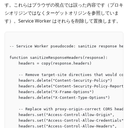
す。これらはブラウザの視点では誤った内容です（プロキ
シオリジンではなくターゲットオリジンを参照していま
す）。Service Worker はそれらを削除して置換します。
-- Service Worker pseudocode: sanitize response hea
function sanitizeResponseHeaders(response):
    headers = copy(response.headers)
    -- Remove target-site directives that would con
    headers.delete("Content-Security-Policy")
    headers.delete("Content-Security-Policy-Report-
    headers.delete("X-Frame-Options")
    headers.delete("X-Content-Type-Options")
    -- Replace with proxy-origin-correct CORS heade
    headers.set("Access-Control-Allow-Origin",     
    headers.set("Access-Control-Allow-Credentials",
    headers.set("Access-Control-Allow-Headers",    