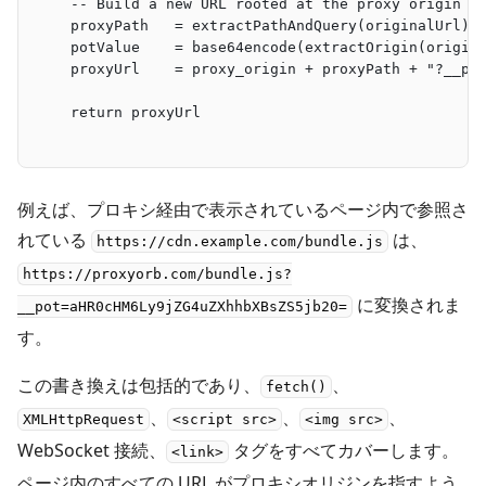
    -- Build a new URL rooted at the proxy origin
    proxyPath   = extractPathAndQuery(originalUrl)
    potValue    = base64encode(extractOrigin(origin
    proxyUrl    = proxy_origin + proxyPath + "?__po
    return proxyUrl
例えば、プロキシ経由で表示されているページ内で参照さ
れている
は、
https://cdn.example.com/bundle.js
https://proxyorb.com/bundle.js?
に変換されま
__pot=aHR0cHM6Ly9jZG4uZXhhbXBsZS5jb20=
す。
この書き換えは包括的であり、
、
fetch()
、
、
、
XMLHttpRequest
<script src>
<img src>
WebSocket 接続、
タグをすべてカバーします。
<link>
ページ内のすべての URL がプロキシオリジンを指すよう