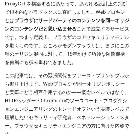
ProxyOrbを構築するにあたって、あらゆる設計上の判断
で根本的なパラドックスに直面しました。Webプロキシ
とは
ブラウザにサードパーティのコンテンツを同一オリジ
ンのコンテンツだと思い込ませる
ことで成立するサービス
です。つまり定義上、ブラウザのコアセキュリティモデル
を欺くものです。ところがモダンブラウザは、まさにこの
種のオリジン混同に対して、15年かけて巧妙な防衛機構
を何層にも積み重ねてきました。
この記事では、その緊張関係をファーストプリンシプルか
ら掘り下げます。Webプロキシが同一オリジンポリシー
と実際にどう相互作用するのか――概念レベルではなく、
HTTPヘッダー・Chromiumのソースコード・プロダクシ
ョンエンジニアリングのトレードオフという実装レベルで
理解したいセキュリティ研究者、ペネトレーションテスタ
ー、ブラウザセキュリティエンジニアの方に向けた内容で