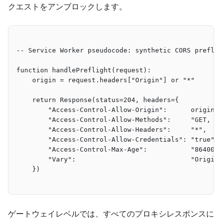
クエストをアンブロックします。
-- Service Worker pseudocode: synthetic CORS prefli
function handlePreflight(request):
    origin = request.headers["Origin"] or "*"
    return Response(status=204, headers={
        "Access-Control-Allow-Origin":      origin,
        "Access-Control-Allow-Methods":     "GET, P
        "Access-Control-Allow-Headers":     "*",
        "Access-Control-Allow-Credentials": "true",
        "Access-Control-Max-Age":           "86400"
        "Vary":                             "Origin
    })
ゲートウェイレベルでは、すべてのプロキシレスポンスに