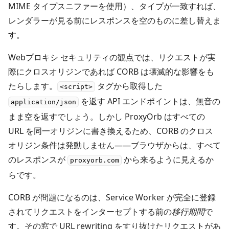
MIME タイプスニファーを使用）、タイプが一致すれば、
レンダラーが見る前にレスポンスを空のものに差し替えま
す。
Webプロキシ セキュリティの観点では、リクエストが実
際にクロスオリジンであれば CORB は壊滅的な影響をも
たらします。
タグから取得した
<script>
を返す API エンドポイントは、無音の
application/json
まま空を返すでしょう。しかし ProxyOrb はすべての
URL を同一オリジンに書き換えるため、CORB のクロス
オリジン条件は発動しません――ブラウザからは、すべて
のレスポンスが
から来るように見えるか
proxyorb.com
らです。
CORB が問題になるのは、Service Worker が完全に登録
されてリクエストをインターセプトする前の
移行期間
で
す。その窓で URL rewriting をすり抜けたリクエストがあ