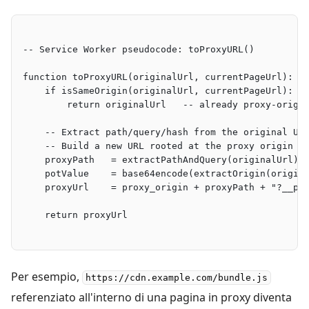
-- Service Worker pseudocode: toProxyURL()
function toProxyURL(originalUrl, currentPageUrl):
    if isSameOrigin(originalUrl, currentPageUrl):
        return originalUrl   -- already proxy-origi
    -- Extract path/query/hash from the original UR
    -- Build a new URL rooted at the proxy origin
    proxyPath   = extractPathAndQuery(originalUrl)
    potValue    = base64encode(extractOrigin(origin
    proxyUrl    = proxy_origin + proxyPath + "?__po
    return proxyUrl
Per esempio,
https://cdn.example.com/bundle.js
referenziato all'interno di una pagina in proxy diventa