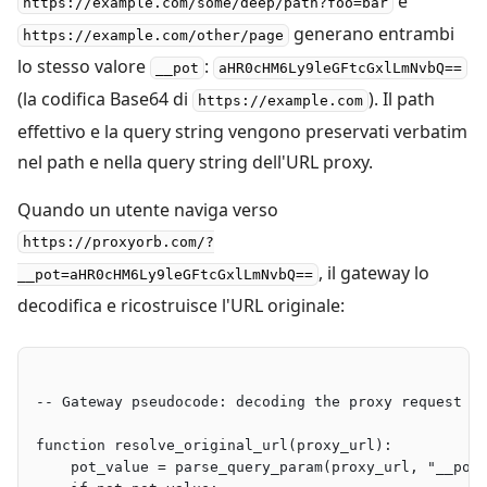
e
https://example.com/some/deep/path?foo=bar
generano entrambi
https://example.com/other/page
lo stesso valore
:
__pot
aHR0cHM6Ly9leGFtcGxlLmNvbQ==
(la codifica Base64 di
). Il path
https://example.com
effettivo e la query string vengono preservati verbatim
nel path e nella query string dell'URL proxy.
Quando un utente naviga verso
https://proxyorb.com/?
, il gateway lo
__pot=aHR0cHM6Ly9leGFtcGxlLmNvbQ==
decodifica e ricostruisce l'URL originale:
-- Gateway pseudocode: decoding the proxy request
function resolve_original_url(proxy_url):
    pot_value = parse_query_param(proxy_url, "__pot