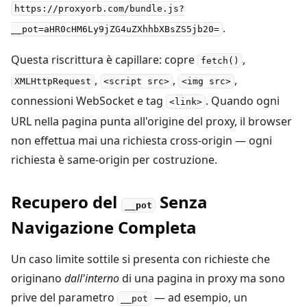
https://proxyorb.com/bundle.js?
.
__pot=aHR0cHM6Ly9jZG4uZXhhbXBsZS5jb20=
Questa riscrittura è capillare: copre
,
fetch()
,
,
,
XMLHttpRequest
<script src>
<img src>
connessioni WebSocket e tag
. Quando ogni
<link>
URL nella pagina punta all'origine del proxy, il browser
non effettua mai una richiesta cross-origin — ogni
richiesta è same-origin per costruzione.
Recupero del
Senza
__pot
Navigazione Completa
Un caso limite sottile si presenta con richieste che
originano
dall'interno
di una pagina in proxy ma sono
prive del parametro
— ad esempio, un
__pot