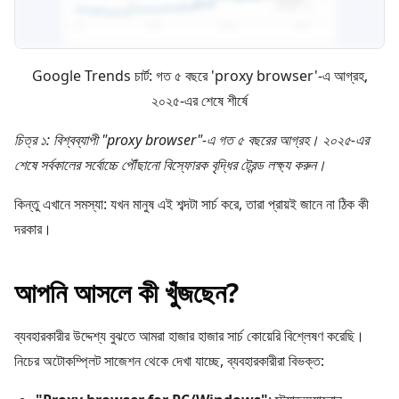
Google Trends চার্ট: গত ৫ বছরে 'proxy browser'-এ আগ্রহ,
২০২৫-এর শেষে শীর্ষে
চিত্র ১: বিশ্বব্যাপী "proxy browser"-এ গত ৫ বছরের আগ্রহ। ২০২৫-এর
শেষে সর্বকালের সর্বোচ্চে পৌঁছানো বিস্ফোরক বৃদ্ধির ট্রেন্ড লক্ষ্য করুন।
কিন্তু এখানে সমস্যা: যখন মানুষ এই শব্দটা সার্চ করে, তারা প্রায়ই জানে না ঠিক কী
দরকার।
আপনি আসলে কী খুঁজছেন?
ব্যবহারকারীর উদ্দেশ্য বুঝতে আমরা হাজার হাজার সার্চ কোয়েরি বিশ্লেষণ করেছি।
নিচের অটোকম্প্লিট সাজেশন থেকে দেখা যাচ্ছে, ব্যবহারকারীরা বিভক্ত: