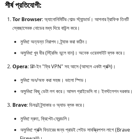
শীর্ষ প্রতিযোগী:
Tor Browser
: অ্যানোনিমিটির গোল্ড স্ট্যান্ডার্ড। আপনার ট্রাফিক তিনটি
স্বেচ্ছাসেবক নোডের মধ্য দিয়ে বাউন্স করে।
সুবিধা:
অত্যন্ত নিরাপদ। ট্র্যাক করা কঠিন।
অসুবিধা:
খুব ধীর (স্ট্রিমিং ভুলে যান)। অনেক ওয়েবসাইট ব্লক করে।
Opera
: বিল্ট-ইন "ফ্রি VPN" সহ আসে (আসলে একটা প্রক্সি)।
সুবিধা:
অন/অফ করা সহজ। ভালো স্পিড।
অসুবিধা:
কিছু ডেটা লগ করে। আসল প্রাইভেসি না। ইনস্টলেশন দরকার।
Brave
: ডিফল্টে ট্র্যাকার ও অ্যাড ব্লক করে।
সুবিধা:
দ্রুত, ক্রিপ্টো-ফ্রেন্ডলি।
অসুবিধা:
প্রক্সি ফিচারের জন্য প্রায়ই পেইড সাবস্ক্রিপশন লাগে (Brave
Firewall)।