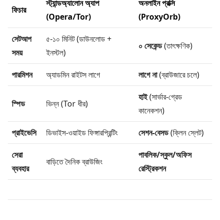
স্ট্যান্ডঅ্যালোন অ্যাপ
অনলাইন প্রক্সি
ফিচার
(Opera/Tor)
(ProxyOrb)
সেটআপ
৫-১০ মিনিট (ডাউনলোড +
০ সেকেন্ড
(তাৎক্ষণিক)
সময়
ইনস্টল)
পারমিশন
অ্যাডমিন রাইটস লাগে
লাগে না
(ব্রাউজারে চলে)
হাই
(সার্ভার-গ্রেড
স্পিড
ভিন্ন (Tor ধীর)
কানেকশন)
প্রাইভেসি
ডিভাইস-ওয়াইড ফিঙ্গারপ্রিন্টিং
সেশন-বেসড
(ক্লিন স্লেট)
সেরা
পাবলিক/স্কুল/অফিস
বাড়িতে দৈনিক ব্রাউজিং
ব্যবহার
রেস্ট্রিকশন