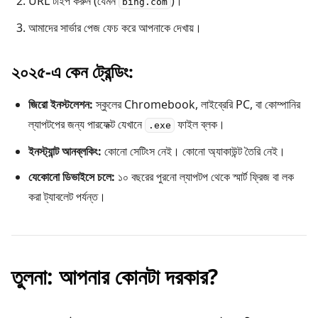
URL টাইপ করুন (যেমন
)।
bing.com
আমাদের সার্ভার পেজ ফেচ করে আপনাকে দেখায়।
২০২৫-এ কেন ট্রেন্ডিং:
জিরো ইনস্টলেশন:
স্কুলের Chromebook, লাইব্রেরি PC, বা কোম্পানির
ল্যাপটপের জন্য পারফেক্ট যেখানে
ফাইল ব্লক।
.exe
ইনস্ট্যান্ট আনব্লকিং:
কোনো সেটিংস নেই। কোনো অ্যাকাউন্ট তৈরি নেই।
যেকোনো ডিভাইসে চলে:
১০ বছরের পুরনো ল্যাপটপ থেকে স্মার্ট ফ্রিজ বা লক
করা ট্যাবলেট পর্যন্ত।
তুলনা: আপনার কোনটা দরকার?