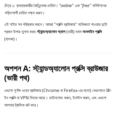
চিত্র ২: ব্যবহারকারীর বৈচিত্র্যময় চাহিদা। "online" এবং "free" সলিউশনের
শক্তিশালী চাহিদা লক্ষ্য করুন।
এই গাইড সব পরিষ্কার করবে। আমরা "প্রক্সি ব্রাউজার" অভিজ্ঞতা পাওয়ার দুটো
প্রধান উপায় তুলনা করব:
স্ট্যান্ডঅ্যালোন অ্যাপ
(ভারী) বনাম
অনলাইন প্রক্সি
(হালকা)।
অপশন A: স্ট্যান্ডঅ্যালোন প্রক্সি ব্রাউজার
(ভারী পথ)
এগুলো পূর্ণাঙ্গ ওয়েব ব্রাউজার (Chrome বা Firefox-এর মতো) যেগুলোতে বিল্ট-
ইন প্রক্সি বা VPN ফিচার আছে। ডাউনলোড করুন, ইনস্টল করুন, এবং এগুলো
আপনার ট্রাফিক রুট করে।