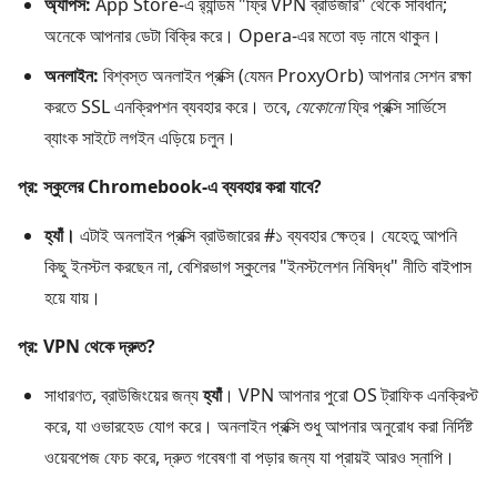
অ্যাপস:
App Store-এ র‍্যান্ডম "ফ্রি VPN ব্রাউজার" থেকে সাবধান;
অনেকে আপনার ডেটা বিক্রি করে। Opera-এর মতো বড় নামে থাকুন।
অনলাইন:
বিশ্বস্ত অনলাইন প্রক্সি (যেমন ProxyOrb) আপনার সেশন রক্ষা
করতে SSL এনক্রিপশন ব্যবহার করে। তবে,
যেকোনো
ফ্রি প্রক্সি সার্ভিসে
ব্যাংক সাইটে লগইন এড়িয়ে চলুন।
প্র: স্কুলের Chromebook-এ ব্যবহার করা যাবে?
হ্যাঁ।
এটাই অনলাইন প্রক্সি ব্রাউজারের #১ ব্যবহার ক্ষেত্র। যেহেতু আপনি
কিছু ইনস্টল করছেন না, বেশিরভাগ স্কুলের "ইনস্টলেশন নিষিদ্ধ" নীতি বাইপাস
হয়ে যায়।
প্র: VPN থেকে দ্রুত?
সাধারণত, ব্রাউজিংয়ের জন্য
হ্যাঁ
। VPN আপনার পুরো OS ট্রাফিক এনক্রিপ্ট
করে, যা ওভারহেড যোগ করে। অনলাইন প্রক্সি শুধু আপনার অনুরোধ করা নির্দিষ্ট
ওয়েবপেজ ফেচ করে, দ্রুত গবেষণা বা পড়ার জন্য যা প্রায়ই আরও স্নাপি।