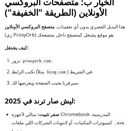
الخيار ب: متصفحات البروكسي
الأونلاين (الطريقة "الخفيفة")
هذا البديل العصري بدون أي تعقيدات.
متصفح البروكسي الأونلاين
متصفحك.
(زي ProxyOrb) هو موقع يشتغل كمتصفح
داخل
كيف يشتغل:
.
تزور
proxyorb.com
) في الشريط.
تكتب الرابط (مثلاً
bing.com
سيرفرنا يجيب الصفحة ويعرضها لك.
ليش صار ترند في 2025:
صفر تثبيت:
مثالي لأجهزة Chromebook المدرسية،
كمبيوترات المكتبات، أو لابتوبات الشركات اللي ملفات
.exe