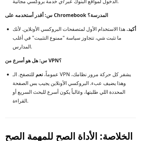
خدمة بروكسي مجانية.
الدخول لمواقع البنوك عبر
أي
س: أقدر أستخدمه على Chromebook المدرسة؟
أكيد.
هذا الاستخدام الأول لمتصفحات البروكسي الأونلاين. لأنك
ما تثبت شي، تتجاوز سياسة "ممنوع التثبيت" في أغلب
المدارس.
س: هل هو أسرع من VPN؟
عموماً،
نعم
للتصفح. الـ VPN يشفر كل حركة مرور نظامك،
وهذا يضيف عبء. البروكسي الأونلاين يجيب بس الصفحة
المحددة اللي طلبتها، وغالباً يكون أسرع للبحث السريع أو
القراءة.
الخلاصة: الأداة الصح للمهمة الصح