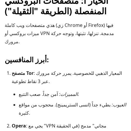
الخيار أ: متصفحات البروكسي
المنفصلة (الطريقة "الثقيلة")
هذي متصفحات ويب كاملة (زي Chrome أو Firefox) فيها
ميزات بروكسي أو VPN مدمجة. تنزلها، تثبتها، وتوجه حركة
مرورك.
أبرز المنافسين:
: المعيار الذهبي للخصوصية. يمرر حركة مرورك
متصفح Tor
عبر 3 نقاط تطوعية.
آمن جداً. صعب التتبع.
المميزات:
العيوب:
بطيء جداً (انسى الستريمينج). محجوب من مواقع
كثيرة.
: يجي مع "VPN مجاني" مدمج (في الحقيقة
Opera