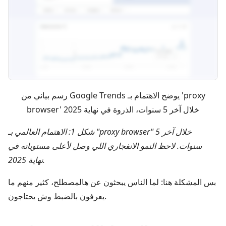
رسم بياني من Google Trends يوضح الاهتمام بـ 'proxy
browser' خلال آخر 5 سنوات، الذروة في نهاية 2025
شكل 1: الاهتمام العالمي بـ "proxy browser" خلال آخر 5
سنوات. لاحظ النمو الانفجاري اللي وصل لأعلى مستوياته في
نهاية 2025.
بس المشكلة هنا: لما الناس يبحثون عن هالمصطلح، كثير منهم ما
يعرفون بالضبط وش يحتاجون.